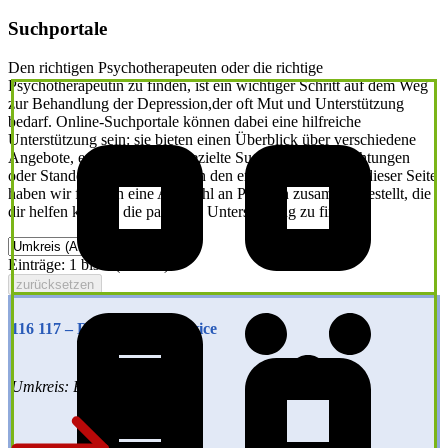
Suchportale
Den richtigen Psychotherapeuten oder die richtige
Psychotherapeutin zu finden, ist ein wichtiger Schritt auf dem Weg
zur Behandlung der Depression,der oft Mut und Unterstützung
bedarf. Online-Suchportale können dabei eine hilfreiche
Unterstützung sein: sie bieten einen Überblick über verschiedene
Angebote, ermöglichen die gezielte Suche nach Fachrichtungen
oder Standorten und erleichtern den ersten Kontakt. Auf dieser Seite
haben wir für dich eine Auswahl an Portalen zusammengestellt, die
dir helfen können die passende Unterstützung zu finden.
Einträge: 1 bis 4 (von 26)
zurücksetzen
116 117 – Der Patientenservice
Umkreis: Bundesweit